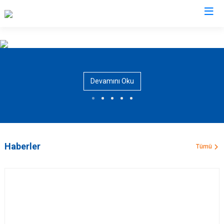
AFAD İl Müdürlükleri
Devamını Oku
Haberler
Tümü