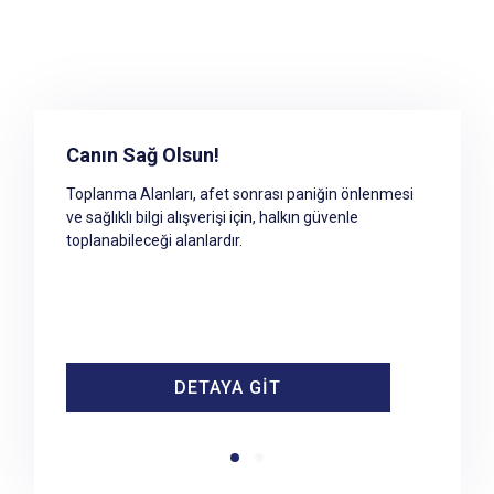
Toplanma Alanına Erişim
Canın Sağ Olsun!
Afet ve acil durumlar sonrasında geçici barınma
Toplanma Alanları, afet sonrası paniğin önlenmesi
merkezleri hazır olana kadar geçecek süre
ve sağlıklı bilgi alışverişi için, halkın güvenle
içerisinde yaşanacak paniği önlemek ve sağlıklı bilgi
toplanabileceği alanlardır.
alışverişini sağlamak amacıyla halkın tehlikeli
bölgeden uzaklaşarak toplanabileceği güvenli
alanlardır
DETAYA GİT
DETAYA GİT