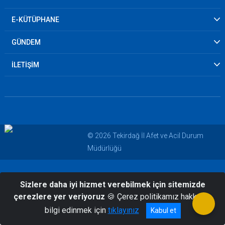
E-KÜTÜPHANE
GÜNDEM
İLETİŞİM
© 2026 Tekirdağ İl Afet ve Acil Durum
Müdürlüğü
Sizlere daha iyi hizmet verebilmek için sitemizde
çerezlere yer veriyoruz
🍪 Çerez politikamız hakkında
bilgi edinmek için
tıklayınız
Kabul et