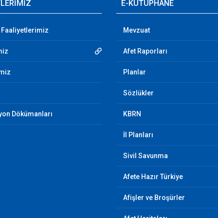
TLERİMİZ
E-KÜTÜPHANE
 Faaliyetlerimiz
Mevzuat
miz
Afet Raporları
imiz
Planlar
Sözlükler
yon Dökümanları
KBRN
İl Planları
Sivil Savunma
Afete Hazır Türkiye
Afişler ve Broşürler