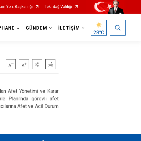
rum Yön. Başkanlığı
Tekirdağ Valiliği
PHANE
GÜNDEM
İLETİŞİM
28
°C
lan Afet Yönetimi ve Karar
le Planı'nda görevli afet
ıcılarına Afet ve Acil Durum