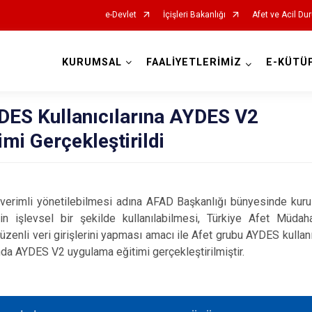
e-Devlet
İçişleri Bakanlığı
Afet ve Acil Du
KURUMSAL
FAALİYETLERİMİZ
E-KÜTÜ
AFAD İl Müdürlükleri
DES Kullanıcılarına AYDES V2
mi Gerçekleştirildi
e verimli yönetilebilmesi adına AFAD Başkanlığı bünyesinde kuru
n işlevsel bir şekilde kullanılabilmesi, Türkiye Afet Müdaha
düzenli veri girişlerini yapması amacı ile Afet grubu AYDES kullan
da AYDES V2 uygulama eğitimi gerçekleştirilmiştir.